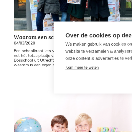
Over de cookies op dez
Waarom een schoolkrant een must-have is
04/03/2020
We maken gebruik van cookies om 
website te verzamelen & analyseren
Een schoolkrant iets van vroeger? Nee hoor, een schoolkrant is
net hét totaalplaatje van de school. Het BOSblad van de Dr.
onze content & advertenties te ver
Bosschool uit Utrecht is hiervan het levende bewijs. Maar
waarom is een eigen schoolkrant nu juist een must-have?
Kom meer te weten