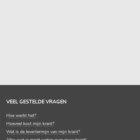
MAAK METEEN EEN EIGEN KRANT!
VEEL GESTELDE VRAGEN
Hoe werkt het?
Hoeveel kost mijn krant?
Wat is de levertermijn van mijn krant?
Alles wat je moet weten over jouw krant!