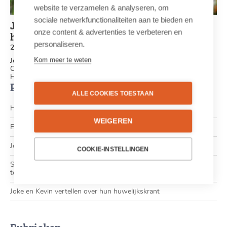
website te verzamelen & analyseren, om
sociale netwerkfunctionaliteiten aan te bieden en
Joke en Kevin vertellen over hun
onze content & advertenties te verbeteren en
huwelijkskrant
personaliseren.
22/02/2018
Kom meer te weten
Joke en Kevin stapten afgelopen zomer in het huwelijksbootje.
Om de gasten van hun trouwfeest te bedanken, maakten ze op
Happiedays een huwelijkskrant. Ontdek hier hun ervaringen!
Populaire berichten
ALLE COOKIES TOESTAAN
Hoe schrijf ik een krantenartikel?
WEIGEREN
Een pensioenkrant voor Ivan
Je eigen krant als unieke uitnodiging: een checklist
COOKIE-INSTELLINGEN
Schoolopdracht: Waarom een krant maken met de klas een
topidee is!
Joke en Kevin vertellen over hun huwelijkskrant