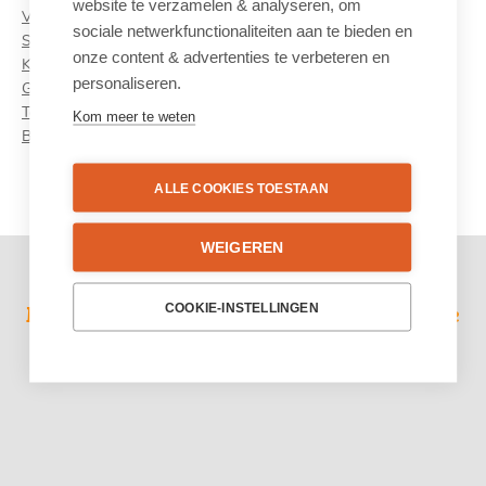
website te verzamelen & analyseren, om
Vaderdag
sociale netwerkfunctionaliteiten aan te bieden en
School
onze content & advertenties te verbeteren en
Kamp
personaliseren.
Geboorte
Testimonial
Kom meer te weten
Bedrijf
ALLE COOKIES TOESTAAN
WEIGEREN
Maak je eigen griezelkrant. Ontdek heir onze
COOKIE-INSTELLINGEN
sjablonen: