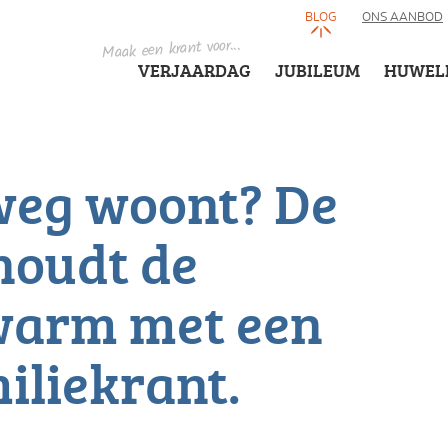
BLOG
ONS AANBOD
Maak een krant voor...
VERJAARDAG
JUBILEUM
HUWEL
 weg woont? De
houdt de
warm met een
iliekrant.