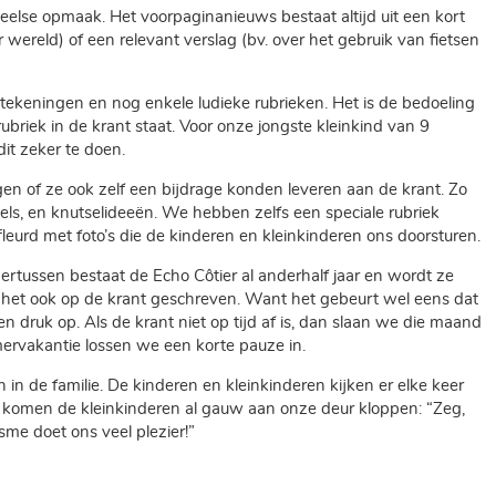
eelse opmaak. Het voorpaginanieuws bestaat altijd uit een kort
 wereld) of een relevant verslag (bv. over het gebruik van fietsen
 tekeningen en nog enkele ludieke rubrieken. Het is de bedoeling
rubriek in de krant staat. Voor onze jongste kleinkind van 9
dit zeker te doen.
en of ze ook zelf een bijdrage konden leveren aan de krant. Zo
els, en knutselideeën. We hebben zelfs een speciale rubriek
eurd met foto’s die de kinderen en kleinkinderen ons doorsturen.
rtussen bestaat de Echo Côtier al anderhalf jaar en wordt ze
at het ook op de krant geschreven. Want het gebeurt wel eens dat
en druk op. Als de krant niet op tijd af is, dan slaan we die maand
mervakantie lossen we een korte pauze in.
n de familie. De kinderen en kleinkinderen kijken er elke keer
n komen de kleinkinderen al gauw aan onze deur kloppen: “Zeg,
me doet ons veel plezier!”