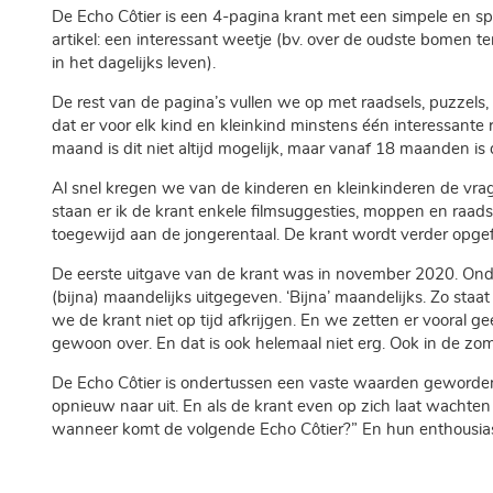
De Echo Côtier is een 4-pagina krant met een simpele en sp
artikel: een interessant weetje (bv. over de oudste bomen ter
in het dagelijks leven).
De rest van de pagina’s vullen we op met raadsels, puzzels,
dat er voor elk kind en kleinkind minstens één interessante 
maand is dit niet altijd mogelijk, maar vanaf 18 maanden is 
Al snel kregen we van de kinderen en kleinkinderen de vrag
staan er ik de krant enkele filmsuggesties, moppen en raads
toegewijd aan de jongerentaal. De krant wordt verder opgefl
De eerste uitgave van de krant was in november 2020. Onde
(bijna) maandelijks uitgegeven. ‘Bijna’ maandelijks. Zo sta
we de krant niet op tijd afkrijgen. En we zetten er vooral ge
gewoon over. En dat is ook helemaal niet erg. Ook in de zo
De Echo Côtier is ondertussen een vaste waarden geworden i
opnieuw naar uit. En als de krant even op zich laat wachte
wanneer komt de volgende Echo Côtier?” En hun enthousias