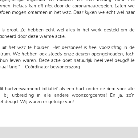
armen. Helaas kan dit niet door de coronamaatregelen. Laten we
iefden mogen omarmen in het wzc. Daar kijken we echt wel naar
 is groot. Ze hebben echt wel alles in het werk gesteld om de
otioneerd door deze warme actie.
it het wzc te houden. Het personeel is heel voorzichtig in de
entrum. We hebben ook steeds onze deuren opengehouden, toch
un leven waren. Deze actie doet natuurlijk heel veel deugd! Je
maal lang.”
– Coördinator bewonerszorg
 hartverwarmend initiatief als een hart onder de riem voor alle
n bij uitbreiding in alle andere woonzorgcentra! En ja, zo’n
t deugd. Wij waren er getuige van!