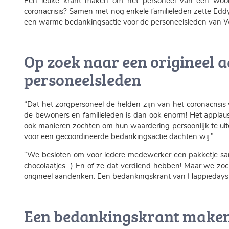
Een leuke krant maken om het personeel van een woon
coronacrisis? Samen met nog enkele familieleden zette Ed
een warme bedankingsactie voor de personeelsleden van WZ
Op zoek naar een origineel 
personeelsleden
“Dat het zorgpersoneel de helden zijn van het coronacrisis 
de bewoners en familieleden is dan ook enorm! Het applaus
ook manieren zochten om hun waardering persoonlijk te uite
voor een gecoördineerde bedankingsactie dachten wij.”
“We besloten om voor iedere medewerker een pakketje same
chocolaatjes…) En of ze dat verdiend hebben! Maar we zoc
origineel aandenken. Een bedankingskrant van Happiedays 
Een bedankingskrant maken