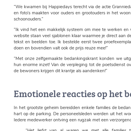
“We kwamen bij Happiedays terecht via de actie Grannieda
en foto’s maakten voor ouders en grootouders in het woonz
schoonouders.”
“Ik vind het een makkelijk systeem om mee te werken en 
website staan veel sjablonen klaar waarmee je direct aan 
tekst en beelden toe. Ik bestelde eerst twee proefexempl
doen en bovendien valt ook de prijs reuze mee!”
“Met onze zelfgemaakte bedankingskrant konden we uitge
hun enorme inzet! Van de verpleging tot de poetsdienst o
de bewoners krijgen dit krantje als aandenken!”
Emotionele reacties op het
In het grootste geheim bereidden enkele families de beda
hart op de parking. De personeelsleden werden uit het w
Iedere medewerker ontving een rugzak met een verzorgend
“Het liefst van al waren we met alle families 