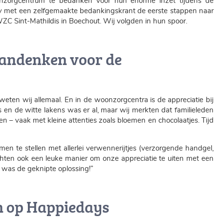
zorgcentrum te bedanken voor hun enorme inzet tijdens de
dy met een zelfgemaakte bedankingskrant de eerste stappen naar
C Sint-Mathildis in Boechout. Wij volgden in hun spoor.
aandenken voor de
weten wij allemaal. En in de woonzorgcentra is de appreciatie bij
 en de witte lakens was er al, maar wij merkten dat familieleden
n – vaak met kleine attenties zoals bloemen en chocolaatjes. Tijd
n te stellen met allerlei verwennerijtjes (verzorgende handgel,
hten ook een leuke manier om onze appreciatie te uiten met een
was de geknipte oplossing!”
 op Happiedays