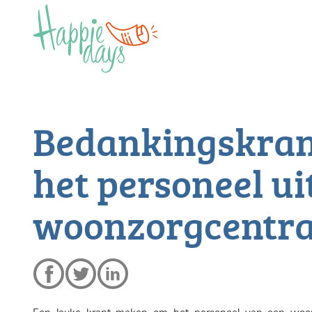
Bedankingskrant
het personeel ui
woonzorgcentr