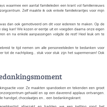
ys waarmee een aantal familieleden een krant vol familienieuws
orgcentrum. Zelf maakte ik ook enkele familiekrantjes voor mijn
was dan ook gemotiveerd om dit voor iedereen te maken. Op de
de slag kan! We kozen er eentje uit en voegden daarna onze eigen
aren en na enkele aanpassingen volgde de rest! Heel leuk om te
breid te tijd nemen om alle personeelsleden te bedanken voor
ver tot de nachtploeg… stuk voor stuk zijn het supermensen! Ook
 bedankingsmoment
nkingsactie voor. Ze maakten spandoeken en tekenden een groot
oonzorgcentrum gehaald en op een daverend applaus ontvangen.
e handgel, chocolaatjes en… een bedankingskrant.
tegelijkertijd afgezakt en hadden we een ketting rond het