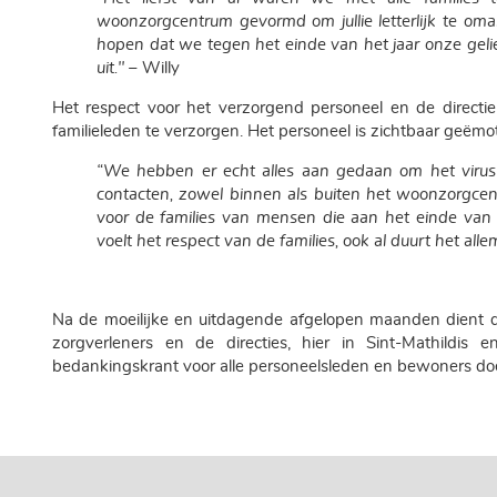
woonzorgcentrum gevormd om jullie letterlijk te om
hopen dat we tegen het einde van het jaar onze gel
uit."
– Willy
Het respect voor het verzorgend personeel en de directie
familieleden te verzorgen. Het personeel is zichtbaar geëm
“We hebben er echt alles aan gedaan om het virus u
contacten, zowel binnen als buiten het woonzorgc
voor de families van mensen die aan het einde van h
voelt het respect van de families, ook al duurt het alle
Na de moeilijke en uitdagende afgelopen maanden dient dit
zorgverleners en de directies, hier in Sint-Mathildis e
bedankingskrant voor alle personeelsleden en bewoners doe