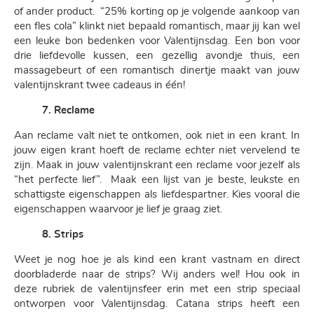
of ander product. “25% korting op je volgende aankoop van
een fles cola” klinkt niet bepaald romantisch, maar jij kan wel
een leuke bon bedenken voor Valentijnsdag. Een bon voor
drie liefdevolle kussen, een gezellig avondje thuis, een
massagebeurt of een romantisch dinertje maakt van jouw
valentijnskrant twee cadeaus in één!
7. Reclame
Aan reclame valt niet te ontkomen, ook niet in een krant. In
jouw eigen krant hoeft de reclame echter niet vervelend te
zijn. Maak in jouw valentijnskrant een reclame voor jezelf als
“het perfecte lief”. Maak een lijst van je beste, leukste en
schattigste eigenschappen als liefdespartner. Kies vooral die
eigenschappen waarvoor je lief je graag ziet.
8. Strips
Weet je nog hoe je als kind een krant vastnam en direct
doorbladerde naar de strips? Wij anders wel! Hou ook in
deze rubriek de valentijnsfeer erin met een strip speciaal
ontworpen voor Valentijnsdag. Catana strips heeft een