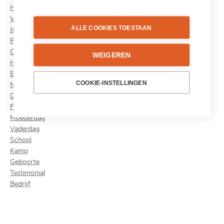
Huwelijk
Verjaardag
ALLE COOKIES TOESTAAN
Jubileum
Pensioen
Communie
WEIGEREN
Halloween
Eindejaar
COOKIE-INSTELLINGEN
Nieuwjaar
Carnaval
Familie
Moederdag
Vaderdag
School
Kamp
Geboorte
Testimonial
Bedrijf