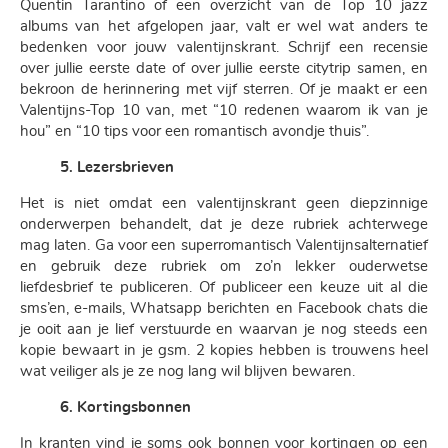
Quentin Tarantino of een overzicht van de Top 10 jazz
albums van het afgelopen jaar, valt er wel wat anders te
bedenken voor jouw valentijnskrant. Schrijf een recensie
over jullie eerste date of over jullie eerste citytrip samen, en
bekroon de herinnering met vijf sterren. Of je maakt er een
Valentijns-Top 10 van, met “10 redenen waarom ik van je
hou” en “10 tips voor een romantisch avondje thuis”.
5. Lezersbrieven
Het is niet omdat een valentijnskrant geen diepzinnige
onderwerpen behandelt, dat je deze rubriek achterwege
mag laten. Ga voor een superromantisch Valentijnsalternatief
en gebruik deze rubriek om zo’n lekker ouderwetse
liefdesbrief te publiceren. Of publiceer een keuze uit al die
sms’en, e-mails, Whatsapp berichten en Facebook chats die
je ooit aan je lief verstuurde en waarvan je nog steeds een
kopie bewaart in je gsm. 2 kopies hebben is trouwens heel
wat veiliger als je ze nog lang wil blijven bewaren.
6. Kortingsbonnen
In kranten vind je soms ook bonnen voor kortingen op een