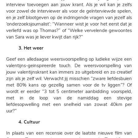
interview toevoegen aan jouw krant. Als je wil kan je zelfs
voor zowel de interviewer als voor de geïnterviewde spelen,
en je zelf blootgeven op de indringende vragen van jezelf als
‘onderzoeksjournalist’: “Wanneer wist je voor het eerst dat je
verliefd was op Thomas?” of “Welke vervelende gewoontes
van Sara was je liever kwijt dan rijk?”
3. Het weer
Geef een alledaagse weersvoorspelling op ludieke wijze een
valentijns-geïnspireerde touch. De weersvoorspelling van
jouw valentijnskrant kan immers zo uitgebreid en zo creatief
zijn als je zelf wil. Verwacht jij misschien “zware liefdesbuien
met 80% kans op gezellig samen voor de tv liggen”? Of
wordt er eerder “3 tot 5 centimeter aanbidding voorspeld,
met in de loop van de namiddag een stevige
liefdesopwelling met een snelheid van zowat 40km per
uur?”
4. Cultuur
In plaats van een recensie over de laatste nieuwe film van