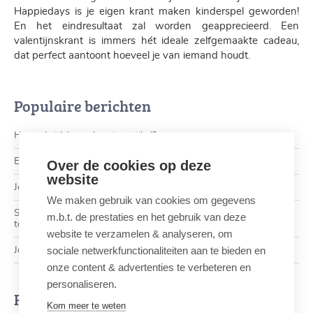
Happiedays is je eigen krant maken kinderspel geworden!
En het eindresultaat zal worden geapprecieerd. Een
valentijnskrant is immers hét ideale zelfgemaakte cadeau,
dat perfect aantoont hoeveel je van iemand houdt.
Populaire berichten
Hoe schrijf ik een krantenartikel?
Een pensioenkrant voor Ivan
Over de cookies op deze
website
Je eigen krant als unieke uitnodiging: een checklist
We maken gebruik van cookies om gegevens
Schoolopdracht: Waarom een krant maken met de klas een
m.b.t. de prestaties en het gebruik van deze
topidee is!
website te verzamelen & analyseren, om
sociale netwerkfunctionaliteiten aan te bieden en
Joke en Kevin vertellen over hun huwelijkskrant
onze content & advertenties te verbeteren en
personaliseren.
Rubrieken
Kom meer te weten