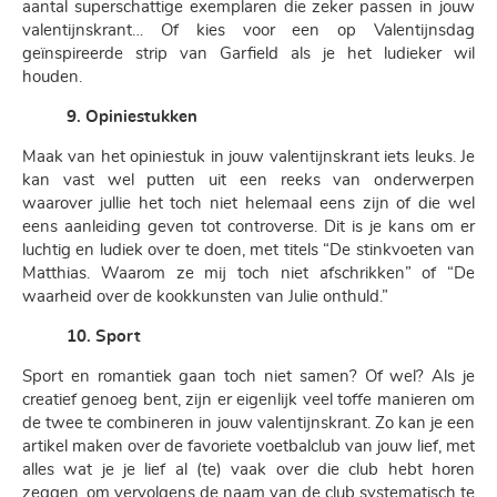
aantal superschattige exemplaren die zeker passen in jouw
valentijnskrant… Of kies voor een op Valentijnsdag
geïnspireerde strip van Garfield als je het ludieker wil
houden.
9. Opiniestukken
Maak van het opiniestuk in jouw valentijnskrant iets leuks. Je
kan vast wel putten uit een reeks van onderwerpen
waarover jullie het toch niet helemaal eens zijn of die wel
eens aanleiding geven tot controverse. Dit is je kans om er
luchtig en ludiek over te doen, met titels “De stinkvoeten van
Matthias. Waarom ze mij toch niet afschrikken” of “De
waarheid over de kookkunsten van Julie onthuld.”
10. Sport
Sport en romantiek gaan toch niet samen? Of wel? Als je
creatief genoeg bent, zijn er eigenlijk veel toffe manieren om
de twee te combineren in jouw valentijnskrant. Zo kan je een
artikel maken over de favoriete voetbalclub van jouw lief, met
alles wat je je lief al (te) vaak over die club hebt horen
zeggen, om vervolgens de naam van de club systematisch te