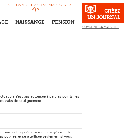
T
SE CONNECTER OU S’ENREGISTRER
CRÉEZ
UN JOURNAL
AGE
NAISSANCE
PENSION
COMMENT ÇA MARCHE ?
r
ctuation n’est pas autorisée à part les points, les
les traits de soulignement.
s e-mails du système seront envoyés à cette
as publiée, et sera utilisée seulement si vous