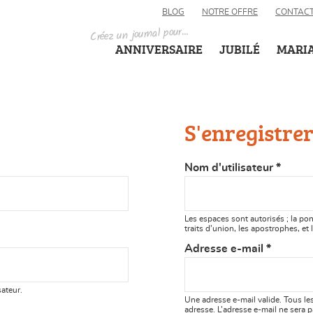
BLOG
NOTRE OFFRE
CONTAC
Créez un journal pour...
ANNIVERSAIRE
JUBILÉ
MARI
S'enregistre
Nom d'utilisateur
*
Les espaces sont autorisés ; la pon
traits d’union, les apostrophes, et 
Adresse e-mail
*
sateur.
Une adresse e-mail valide. Tous le
adresse. L’adresse e-mail ne sera p