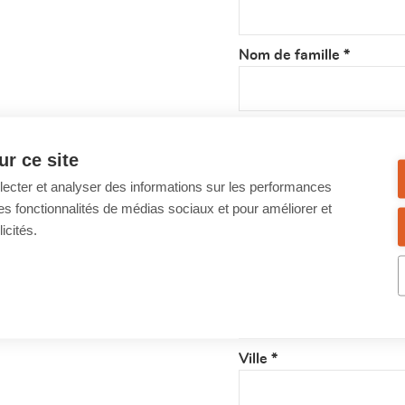
Nom de famille
*
Rue
*
r ce site
llecter et analyser des informations sur les performances
Numéro
*
ir des fonctionnalités de médias sociaux et pour améliorer et
icités.
Code postal
*
Ville
*