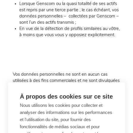
Lorsque Genscom ou la quasi totalité de ses actifs
est repris par une tierce partie ; le cas échéant, vos
données personnelles – collectées par Genscom –
sont l’un des actifs transmis ;
En vue de la détection de profils similaires au vôtre,
à moins que vous vous y opposiez explicitement.
Vos données personnelles ne sont en aucun cas
utilisées à des fins commerciales et ne sont divulguées
de quelque façon que ce soit par Genscom, sauf si
Genscom (i) a votre accord et (ii) a conclu un contrat
À propos des cookies sur ce site
de traitement de données avec la partie en question,
Nous utilisons les cookies pour collecter et
contenant les garanties nécessaires concernant la
confidentialité et la conformité à la protection de la vie
analyser des informations sur les performances
privée de données personnelles.
et l'utilisation du site, pour fournir des
fonctionnalités de médias sociaux et pour