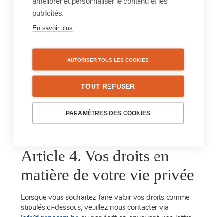
améliorer et personnaliser le contenu et les
Article 3. Stockage des
publicités.
En savoir plus
données personnelles
Sauf si un délai de conservation plus long est requis ou
AUTORISER TOUS LES COOKIES
justifié (i) par la loi ou (ii) par le respect d’une autre
obligation légale, Genscom conservera uniquement
TOUT REFUSER
vos données personnelles pendant la période
nécessaire à l’obtention et la réalisation des objectifs,
tels que décrits dans la Déclaration de Protection de la
PARAMÈTRES DES COOKIES
Vie Privée sous ‘utilisation des données personnelles’.
Article 4. Vos droits en
matière de votre vie privée
Lorsque vous souhaitez faire valoir vos droits comme
stipulés ci-dessous, veuillez nous contacter via